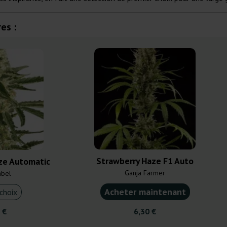
es :
Strawberry Haze F1 Auto
ze Automatic
Ganja Farmer
abel
Acheter maintenant
choix
 €
6,30 €