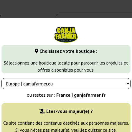
r
0 - 16:00
Banques de graines
Variétés de cannabis
Plus
Choisissez votre boutique :
Diesel
White Diesel Haze Automatic
Sélectionnez une boutique locale pour parcourir les produits et
offres disponibles pour vous.
ic White Label
Éleveur:
White Label
ou restez sur :
France | ganjafarmer.fr
Emballage d'origine:
Êtes-vous majeur(e) ?
3 graines
24
Ce site contient des contenus destinés aux personnes majeures.
Si vous n’êtes pas majeur(e), veuillez quitter ce site.
EXPÉD. 3-7 JOURS