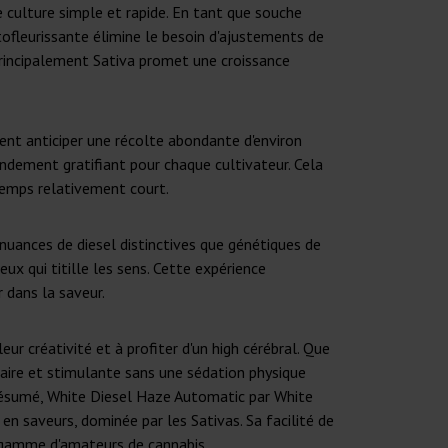
 culture simple et rapide. En tant que souche
tofleurissante élimine le besoin d'ajustements de
principalement Sativa promet une croissance
ent anticiper une récolte abondante d'environ
ndement gratifiant pour chaque cultivateur. Cela
temps relativement court.
 nuances de diesel distinctives que génétiques de
x qui titille les sens. Cette expérience
 dans la saveur.
 créativité et à profiter d'un high cérébral. Que
laire et stimulante sans une sédation physique
n résumé, White Diesel Haze Automatic par White
en saveurs, dominée par les Sativas. Sa facilité de
e gamme d'amateurs de cannabis.