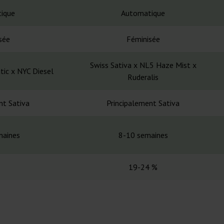
ique
Automatique
sée
Féminisée
Swiss Sativa x NL5 Haze Mist x
ic x NYC Diesel
Ruderalis
nt Sativa
Principalement Sativa
maines
8-10 semaines
19-24 %