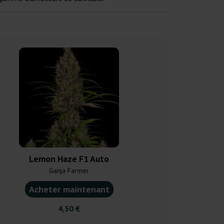
Lemon Haze F1 Auto
Amnesia Haz
Ganja Farmer
Ganja F
Acheter maintenant
Acheter ma
4,50 €
4,50