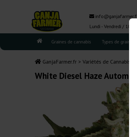
info@ganjafarmer.f
Lundi - Vendredi / 10:0
Graines de cannabis
Types de graines
GanjaFarmer.fr
Variétés de Cannabis
White Diesel Haze Automat