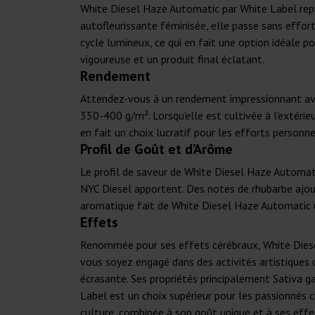
White Diesel Haze Automatic par White Label repr
autofleurissante féminisée, elle passe sans effort
cycle lumineux, ce qui en fait une option idéale 
vigoureuse et un produit final éclatant.
Rendement
Attendez-vous à un rendement impressionnant avec
350-400 g/m². Lorsqu'elle est cultivée à l'extéri
en fait un choix lucratif pour les efforts person
Profil de Goût et d’Arôme
Le profil de saveur de White Diesel Haze Automatic
NYC Diesel apportent. Des notes de rhubarbe ajout
aromatique fait de White Diesel Haze Automatic u
Effets
Renommée pour ses effets cérébraux, White Diesel 
vous soyez engagé dans des activités artistiques o
écrasante. Ses propriétés principalement Sativa g
Label est un choix supérieur pour les passionnés c
culture, combinée à son goût unique et à ses effe