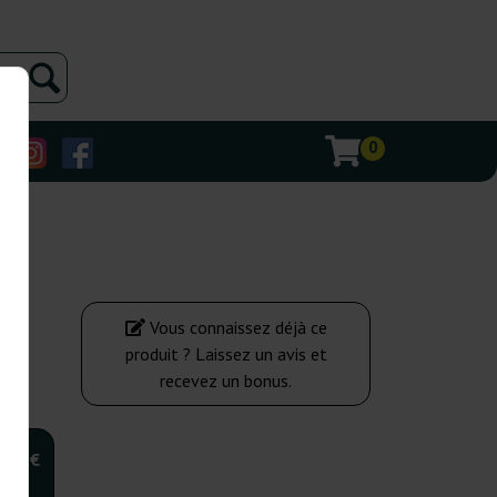
0
Vous connaissez déjà ce
produit ? Laissez un avis et
recevez un bonus.
,00 €