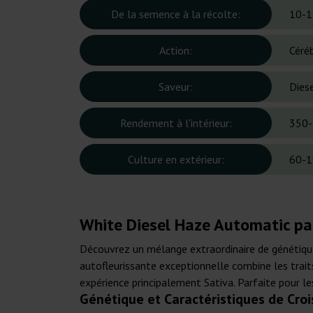
De la semence à la récolte:
10-1
Action:
Céréb
Saveur:
Diese
Rendement à l'intérieur:
350-
Culture en extérieur:
60-1
White Diesel Haze Automatic pa
Découvrez un mélange extraordinaire de génétiqu
autofleurissante exceptionnelle combine les trait
expérience principalement Sativa. Parfaite pour les 
Génétique et Caractéristiques de Cro