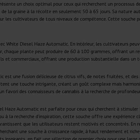
ésente un choix optimal pour ceux qui recherchent un processus de
 de la graine à la récolte en seulement 50 à 65 jours. Sa nature au
pour les cultivateurs de tous niveaux de compétence. Cette souche 
 White Diesel Haze Automatic. En intérieur, les cultivateurs peuv
eur, chaque plante peut produire de 60 à 100 grammes, offrant un re
nels et commerciaux, offrant une production substantielle dans un 
 est une fusion délicieuse de citrus vifs, de notes fruitées, et des
ent une touche intrigante, créant un goût complexe mais harmonieu
n favori des connaisseurs de cannabis à la recherche de profondeur
Haze Automatic est parfaite pour ceux qui cherchent à stimuler leur
u à la recherche d'inspiration, cette souche offre une expérience c
arantissent que les utilisateurs restent motivés et concentrés. E
herchant une souche à croissance rapide, à haut rendement et riche 
ts inspirants, en fait une sélection de premier choix pour une larg