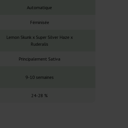
Automatique
Automa
Féminisée
Fémin
Lemon Skunk x Super Silver Haze x
Amnesia Haze 
Ruderalis
Principalement Sativa
Principalem
9-10 semaines
8-10 se
24-28 %
24-2