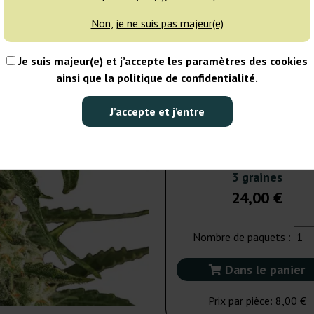
Non, je ne suis pas majeur(e)
5 graines
38
Je suis majeur(e) et j’accepte les paramètres des cookies
EXPÉD. 3-7 JOURS
ainsi que la politique de confidentialité.
10 graines
75
J’accepte et j’entre
EXPÉD. 3-7 JOURS
3 graines
24,00 €
Nombre de paquets :
Dans le panier
Prix par pièce:
8,00 €