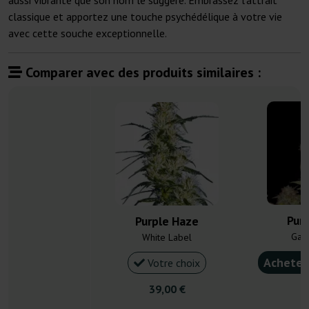
aussi vibrante que son nom le suggère. Embrassez l'attrait
classique et apportez une touche psychédélique à votre vie
avec cette souche exceptionnelle.
Comparer avec des produits similaires :
Pur
Purple Haze
Gan
White Label
Acheter
Votre choix
39,00 €
4