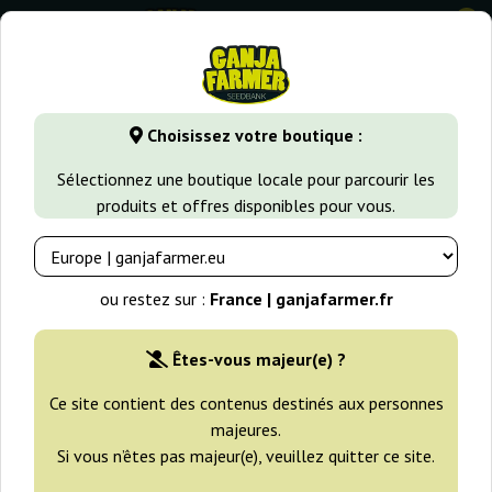
0
GanjaFarmer.fr
Variétés de Cannabis
Purple Haze
Purp
Choisissez votre boutique :
Purple Haze White Label
Sélectionnez une boutique locale pour parcourir les
produits et offres disponibles pour vous.
ou restez sur :
France | ganjafarmer.fr
Êtes-vous majeur(e) ?
Ce site contient des contenus destinés aux personnes
majeures.
Si vous n’êtes pas majeur(e), veuillez quitter ce site.