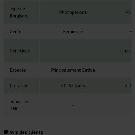
Type de
Photopériode
Phot
floraison
Genre
Féminisée
Fé
Génétique
-
Haze x 
Espèces
Principalement Sativa
H
Floraison
50-65 jours
8-10
Teneur en
-
1
THC
Avis des clients