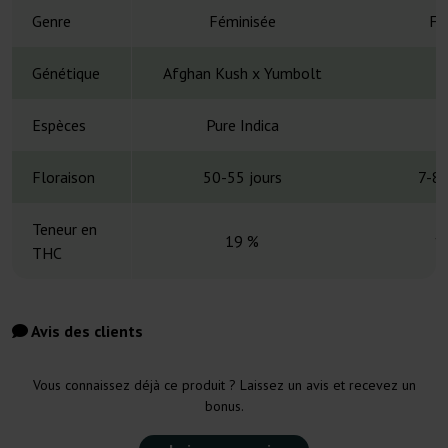
Genre
Féminisée
Fé
Génétique
Afghan Kush x Yumbolt
A
Espèces
Pure Indica
Floraison
50-55 jours
7-8 
Teneur en
19 %
1
THC
Avis des clients
Vous connaissez déjà ce produit ? Laissez un avis et recevez un
bonus.