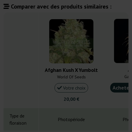
Comparer avec des produits similaires :
A
Afghan Kush X Yumbolt
Gan
World Of Seeds
Acheter
Votre choix
20,00 €
3
Type de
Photopériode
Phot
floraison