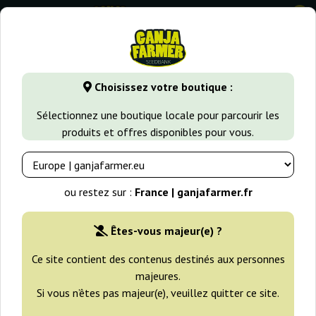
0
GanjaFarmer.fr
Variétés de Cannabis
Afghan Kush
Afgh
Choisissez votre boutique :
Afghan Kush X Yumbolt World Of
Sélectionnez une boutique locale pour parcourir les
Seeds
produits et offres disponibles pour vous.
ou restez sur :
France | ganjafarmer.fr
Êtes-vous majeur(e) ?
Ce site contient des contenus destinés aux personnes
majeures.
Si vous n’êtes pas majeur(e), veuillez quitter ce site.