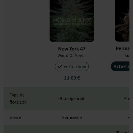
Perman
New York 47
Gan
World Of Seeds
Acheter
Votre choix
21,00 €
5
Type de
Photopériode
Phot
floraison
Genre
Féminisée
Fé
(Biscotti