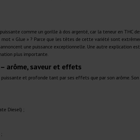
t puissante comme un gorille à dos argenté, car la teneur en THC d
e mot « Glue » ? Parce que les têtes de cette variété sont extrê
 annoncent une puissance exceptionnelle. Une autre explication est 
ation plus importante.
 – arôme, saveur et effets
puissante et profonde tant par ses effets que par son arôme. Son pr
te Diesel) ;
 ;