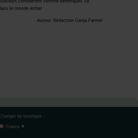
lisateurs considèrent comme bénéfiques. Sa
ans le monde entier.
Auteur:
Rédaction Ganja Farmer
Changer de boutique :
▾
France