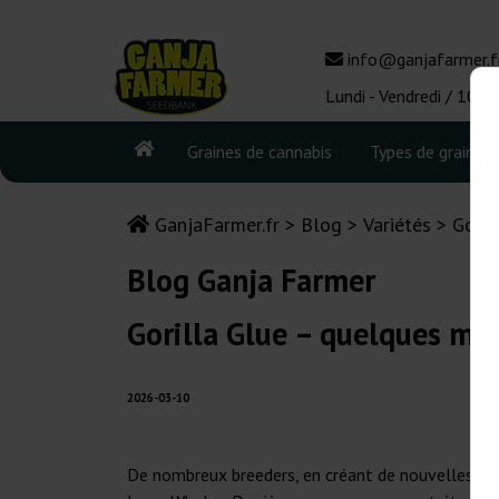
info@ganjafarmer.f
Lundi - Vendredi / 10:0
Graines de cannabis
Types de graines
GanjaFarmer.fr
Blog
Variétés
Goril
Blog Ganja Farmer
Gorilla Glue – quelques mo
2026-03-10
De nombreux breeders, en créant de nouvelles var