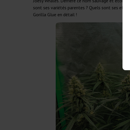
Joesy Whales. Derrière ce nom sauvage et étonnant 
sont ses variétés parentes ? Quels sont ses effe
Gorilla Glue en détail !