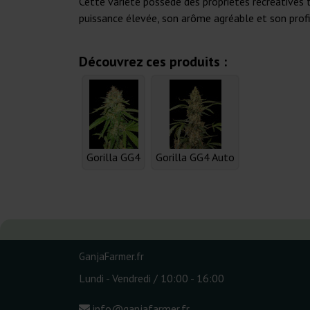
Cette variété possède des propriétés récréatives
puissance élevée, son arôme agréable et son prof
Découvrez ces produits :
Gorilla GG4
Gorilla GG4 Auto
GanjaFarmer.fr
Lundi - Vendredi / 10:00 - 16:00
info@ganjafarmer.fr