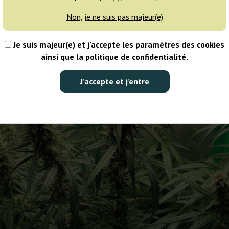
se cache une variété de cannabis intéressante au profil génétique h
ts ? Offre-t-elle des rendements abondants ? Découvrez-en plus et 
Non, je ne suis pas majeur(e)
Je suis majeur(e) et j’accepte les paramètres des cookies
ainsi que la politique de confidentialité.
J’accepte et j’entre