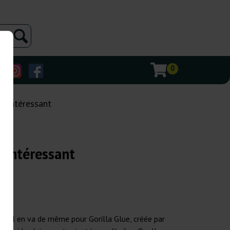
0
t intéressant
 intéressant
. Il en va de même pour Gorilla Glue, créée par