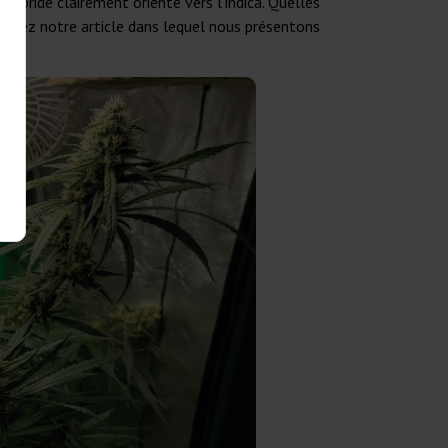
ybride clairement orienté vers l’indica. Quelles
lisez notre article dans lequel nous présentons