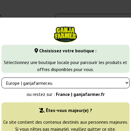
r
0 - 16:00
Banques de graines
Variétés de cannabis
Plus
Choisissez votre boutique :
la Glue – quelques mots sur cet hybride exceptionnellemen
Sélectionnez une boutique locale pour parcourir les produits et
offres disponibles pour vous.
ts sur cet hybride exceptionnellement
ou restez sur :
France | ganjafarmer.fr
Êtes-vous majeur(e) ?
Ce site contient des contenus destinés aux personnes majeures.
iétés de cannabis, leur donnent souvent des noms assez surprenants
Si vous n’êtes pas majeur(e), veuillez quitter ce site.