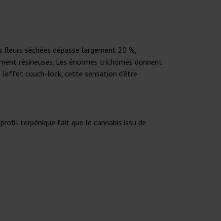
es fleurs séchées dépasse largement 20 %,
mement résineuses. Les énormes trichomes donnent
l’effet couch-lock, cette sensation d’être
ofil terpénique fait que le cannabis issu de