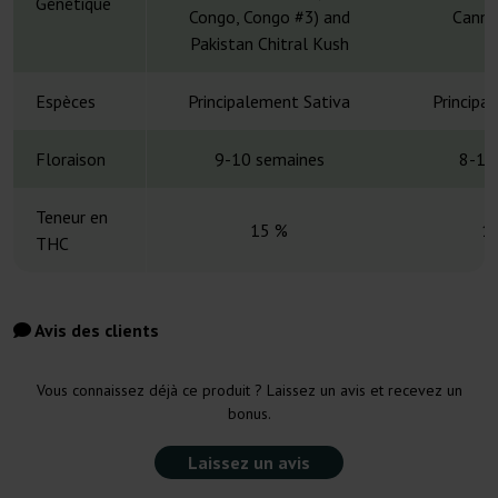
Génétique
Congo, Congo #3) and
Canna
Pakistan Chitral Kush
Espèces
Principalement Sativa
Principa
Floraison
9-10 semaines
8-10
Teneur en
15 %
1
THC
Avis des clients
Vous connaissez déjà ce produit ? Laissez un avis et recevez un
bonus.
Laissez un avis