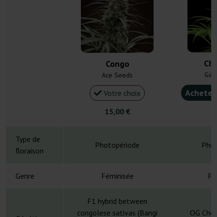
Ch
Congo
Gan
Ace Seeds
Acheter
Votre choix
15,00 €
4
Type de
Photopériode
Phot
floraison
Genre
Féminisée
Fé
F1 hybrid between
congolese sativas (Bangi
OG Choc