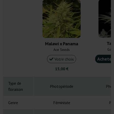
Tan
Malawi x Panama
Gan
Ace Seeds
Acheter
Votre choix
15,00 €
1
Type de
Photopériode
Phot
floraison
Genre
Féminisée
Fé