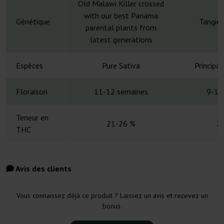
Old Malawi Killer crossed
with our best Panama
Génétique
Tangie 
parental plants from
latest generations
Espèces
Pure Sativa
Principa
Floraison
11-12 semaines
9-10
Teneur en
21-26 %
2
THC
Avis des clients
Vous connaissez déjà ce produit ? Laissez un avis et recevez un
bonus.