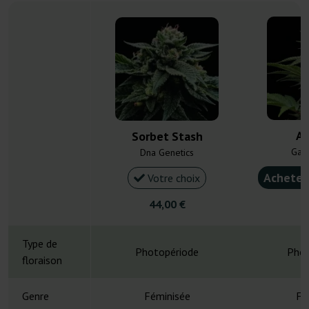
AK
Sorbet Stash
Gan
Dna Genetics
Acheter
Votre choix
44,00 €
6
Type de
Photopériode
Phot
floraison
Genre
Féminisée
Fé