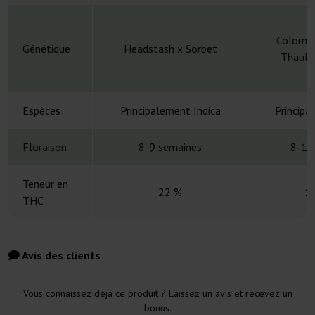
Colombi
Génétique
Headstash x Sorbet
Thaula
Espèces
Principalement Indica
Principa
Floraison
8-9 semaines
8-10
Teneur en
22 %
1
THC
Avis des clients
Vous connaissez déjà ce produit ? Laissez un avis et recevez un
bonus.