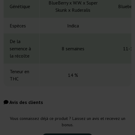
BlueBerry x W.W. x Super
Génétique
Blueberr
Skunk x Ruderalis
Espèces
Indica
De la
semence à
8 semaines
11-12
la récolte
Teneur en
14 %
1
THC
Avis des clients
Vous connaissez déjà ce produit ? Laissez un avis et recevez un
bonus.