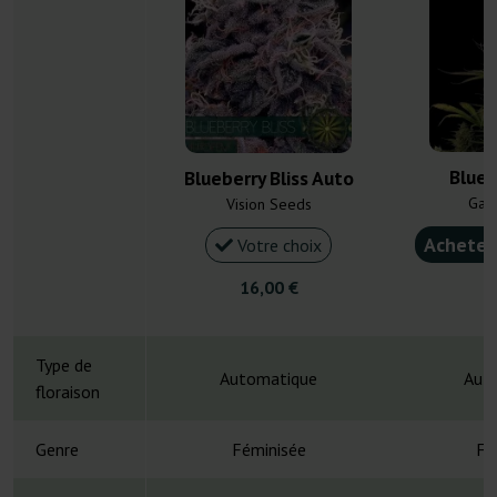
Blueb
Blueberry Bliss Auto
Gan
Vision Seeds
Acheter
Votre choix
16,00 €
4
Type de
Automatique
Aut
floraison
Genre
Féminisée
Fé