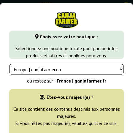
0
GanjaFarmer.fr
Variétés de Cannabis
Blueberry
Blueberr
Choisissez votre boutique :
Blueberry Bliss Auto Vision Seeds
Sélectionnez une boutique locale pour parcourir les
produits et offres disponibles pour vous.
ou restez sur :
France | ganjafarmer.fr
Êtes-vous majeur(e) ?
Ce site contient des contenus destinés aux personnes
majeures.
Si vous n’êtes pas majeur(e), veuillez quitter ce site.