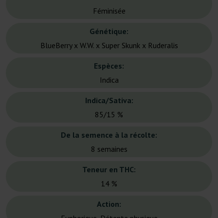
Féminisée
Génétique:
BlueBerry x W.W. x Super Skunk x Ruderalis
Espèces:
Indica
Indica/Sativa:
85/15 %
De la semence à la récolte:
8 semaines
Teneur en THC:
14 %
Action: