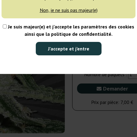
Non, je ne suis pas majeur(e)
5 graines
31
Je suis majeur(e) et j’accepte les paramètres des cookies
NON DISPONIBLE
ainsi que la politique de confidentialité.
3 graines
J’accepte et j’entre
21,00 €
Nombre de paquets :
Demander
Prix par pièce:
7,00 €