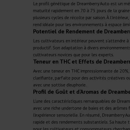
Le profil génétique de Dreamberry Auto est un méla
maturité rapidement en 70 à 75 jours de la graine 
plusieurs cycles de récolte par saison. À l'intér
rend idéale pour les environnements à espace limi
Potentiel de Rendement de Dreamberr
Les cultivateurs en intérieur peuvent s'attendre 
productif. Son adaptation à divers environnement
cultivateurs novices que pour les experts.
Teneur en THC et Effets de Dreamberr
Avec une teneur en THC impressionnante de 20%, D
clarifiante, parfaite pour des activités créatives
avec une sottise d'euphorie.
Profil de Goût et d'Aromas de Dreamb
L'une des caractéristiques remarquables de Dreamb
avec une riche undertone de baies et des arômes fl
l'expérience sensorielle. En résumé, Dreamberry A
rapide et des rendements substantiels. Sa haute te
pour les cultivateurs et consommateurs cherchant