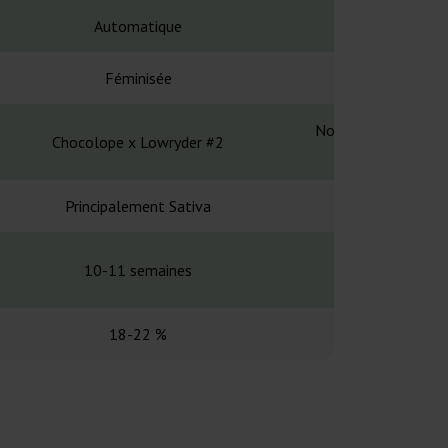
Automatique
Automa
Féminisée
Fémin
Northern Lights x (A
Chocolope x Lowryder #2
Ruder
Principalement Sativa
Principalem
10-11 semaines
70-75 
18-22 %
14,7