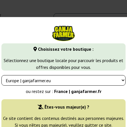
r
0 - 16:00
Banques de graines
Variétés de cannabis
Plus
Choisissez votre boutique :
ines de Cannabis Sativa
Dreamberry Auto
Sélectionnez une boutique locale pour parcourir les produits et
offres disponibles pour vous.
s
Éleveur:
Auto Seeds
ou restez sur :
France | ganjafarmer.fr
Emballage d'origine:
Êtes-vous majeur(e) ?
3 graines
21
Ce site contient des contenus destinés aux personnes majeures.
Si vous n’êtes pas majeur(e), veuillez quitter ce site.
NON DISPONIBLE