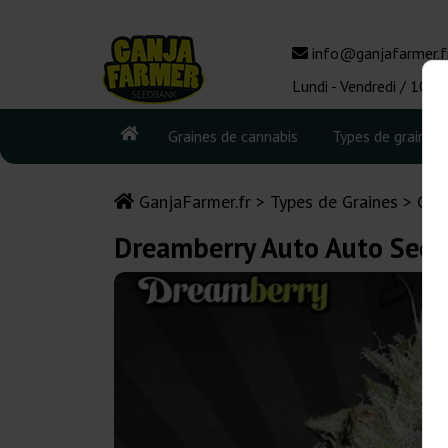
info@ganjafarmer.f
Lundi - Vendredi / 10:0
Graines de cannabis
Types de graines
GanjaFarmer.fr
Types de Graines
Gra
Dreamberry Auto Auto Seed