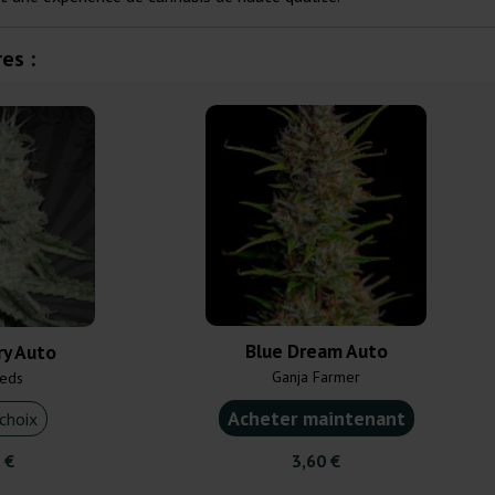
es :
Blue Dream Auto
y Auto
Ganja Farmer
eds
Acheter maintenant
choix
 €
3,60 €