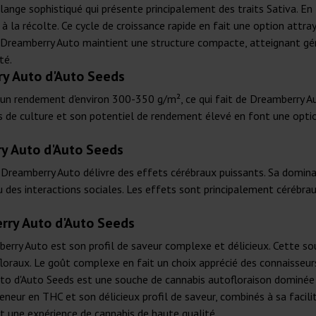
nge sophistiqué qui présente principalement des traits Sativa. En t
à la récolte. Ce cycle de croissance rapide en fait une option attra
ieur, Dreamberry Auto maintient une structure compacte, atteignant 
té.
y Auto d'Auto Seeds
à un rendement d'environ 300-350 g/m², ce qui fait de Dreamberry A
s de culture et son potentiel de rendement élevé en font une opti
y Auto d'Auto Seeds
reamberry Auto délivre des effets cérébraux puissants. Sa domina
 ou des interactions sociales. Les effets sont principalement cérébra
erry Auto d'Auto Seeds
erry Auto est son profil de saveur complexe et délicieux. Cette so
oraux. Le goût complexe en fait un choix apprécié des connaisseurs 
uto d'Auto Seeds est une souche de cannabis autofloraison dominée p
neur en THC et son délicieux profil de saveur, combinés à sa facili
 une expérience de cannabis de haute qualité.