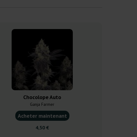
Chocolope Auto
Mikromach
Ganja Farmer
Kannabia
Acheter maintenant
Acheter ma
4,50 €
18,0