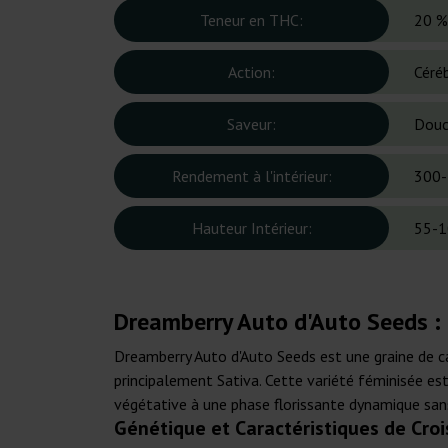
Teneur en THC:
20 %
Action:
Céré
Saveur:
Douce
Rendement à l'intérieur:
300-
Hauteur Intérieur:
55-1
Dreamberry Auto d'Auto Seeds :
Dreamberry Auto d'Auto Seeds est une graine de can
principalement Sativa. Cette variété féminisée es
végétative à une phase florissante dynamique san
Génétique et Caractéristiques de Cro