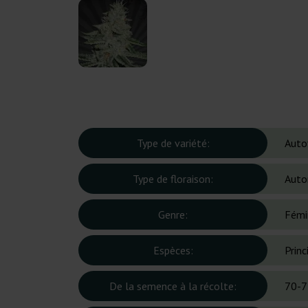
Type de variété:
Auto
Type de floraison:
Auto
Genre:
Fémi
Espèces:
Prin
De la semence à la récolte:
70-7