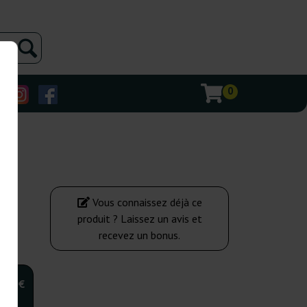
0
Vous connaissez déjà ce
produit ? Laissez un avis et
recevez un bonus.
,00 €