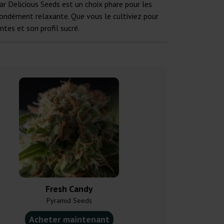
ar Delicious Seeds est un choix phare pour les
ofondément relaxante. Que vous le cultiviez pour
tes et son profil sucré.
Fresh Candy
Gorilla
Pyramid Seeds
Eva S
Acheter maintenant
Acheter ma