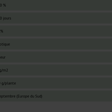
0 %
0 jours
 %
otique
eur
g/m2
 g/plante
septembre (Europe du Sud)