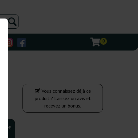
0
Vous connaissez déjà ce
produit ? Laissez un avis et
recevez un bonus.
,00 €