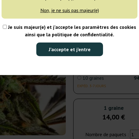
Non, je ne suis pas majeur(e)
3 graines
33
Je suis majeur(e) et j’accepte les paramètres des cookies
EXPÉD. 3-7 JOURS
ainsi que la politique de confidentialité.
5 graines
51
J’accepte et j’entre
EXPÉD. 3-7 JOURS
10 graines
94
EXPÉD. 3-7 JOURS
1 graine
14,00 €
Nombre de paquets :