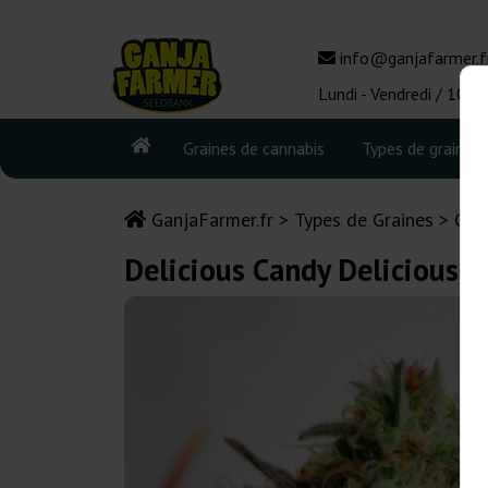
info@ganjafarmer.f
Lundi - Vendredi / 10:0
Graines de cannabis
Types de graines
GanjaFarmer.fr
Types de Graines
Gra
Delicious Candy Delicious 