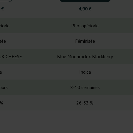
 €
4,90 €
riode
Photopériode
sée
Féminisée
UK CHEESE
Blue Moonrock x Blackberry
a
Indica
ours
8-10 semaines
 %
26-33 %