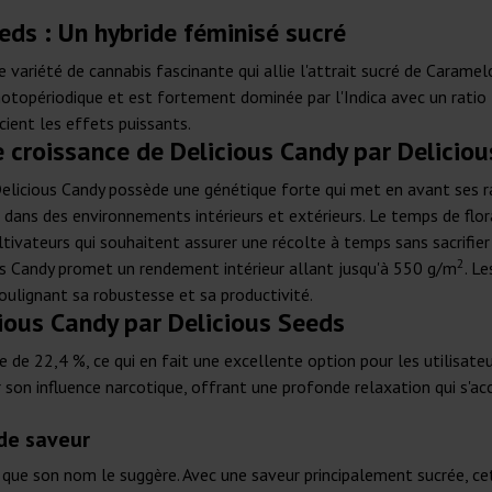
eds : Un hybride féminisé sucré
e variété de cannabis fascinante qui allie l'attrait sucré de Carame
hotopériodique et est fortement dominée par l'Indica avec un rati
cient les effets puissants.
e croissance de Delicious Candy par Delicio
licious Candy possède une génétique forte qui met en avant ses rac
 dans des environnements intérieurs et extérieurs. Le temps de flo
ultivateurs qui souhaitent assurer une récolte à temps sans sacrifier 
2
ous Candy promet un rendement intérieur allant jusqu'à 550 g/m
. L
ulignant sa robustesse et sa productivité.
cious Candy par Delicious Seeds
 de 22,4 %, ce qui en fait une excellente option pour les utilisate
 son influence narcotique, offrant une profonde relaxation qui s'ac
 de saveur
 que son nom le suggère. Avec une saveur principalement sucrée, cet