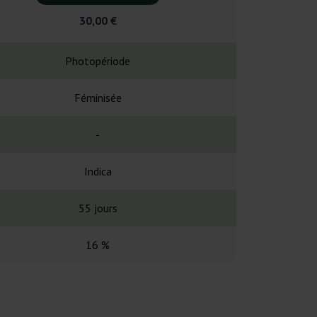
30,00 €
21,0
Photopériode
Photopé
Féminisée
Fémin
-
Gorilla Glue #4 
Indica
Indi
55 jours
45-55 
16 %
18,5-