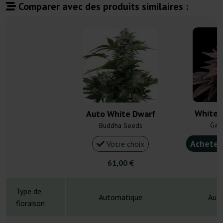
Comparer avec des produits similaires :
White T
Auto White Dwarf
Gan
Buddha Seeds
Acheter
Votre choix
61,00 €
4
Type de
Automatique
Aut
floraison