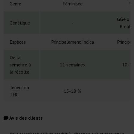
Genre
Féminisée
Fé
GG4 x P
Génétique
-
Breath
Espèces
Principalement Indica
Principa
De la
semence à
11 semaines
10-11
la récolte
Teneur en
15-18 %
THC
Avis des clients