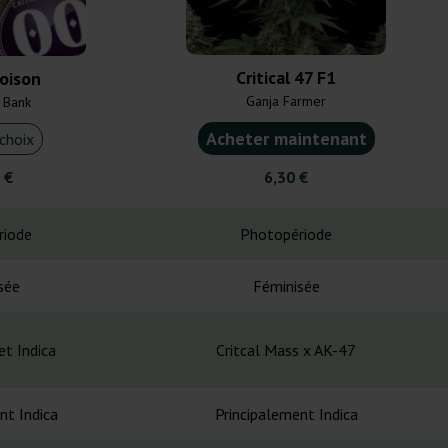
Critical 47 F1
Poison
Ganja Farmer
 Bank
Acheter maintenant
choix
 €
6,30 €
riode
Photopériode
sée
Féminisée
et Indica
Critcal Mass x AK-47
nt Indica
Principalement Indica