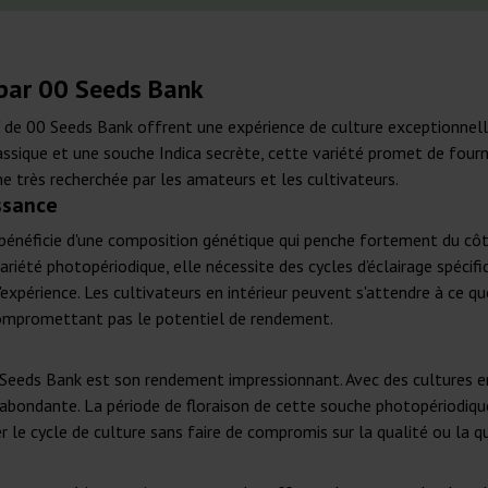
' par 00 Seeds Bank
on' de 00 Seeds Bank offrent une expérience de culture exceptionne
assique et une souche Indica secrète, cette variété promet de fourn
e très recherchée par les amateurs et les cultivateurs.
ssance
' bénéficie d'une composition génétique qui penche fortement du côt
iété photopériodique, elle nécessite des cycles d’éclairage spécifiq
d'expérience. Les cultivateurs en intérieur peuvent s'attendre à ce
compromettant pas le potentiel de rendement.
e 00 Seeds Bank est son rendement impressionnant. Avec des cultures 
e abondante. La période de floraison de cette souche photopériodiq
r le cycle de culture sans faire de compromis sur la qualité ou la q