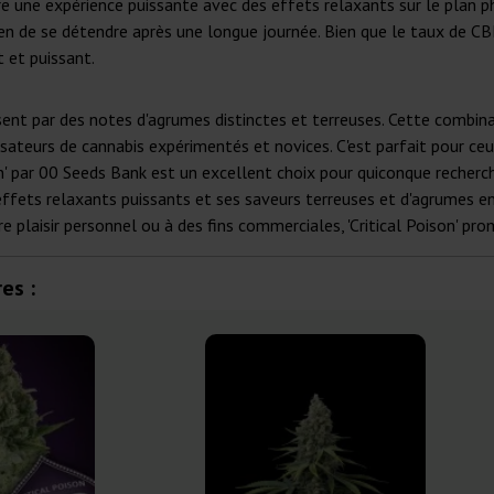
re une expérience puissante avec des effets relaxants sur le plan ph
 de se détendre après une longue journée. Bien que le taux de CBD 
 et puissant.
risent par des notes d'agrumes distinctes et terreuses. Cette combin
ilisateurs de cannabis expérimentés et novices. C'est parfait pour ce
son' par 00 Seeds Bank est un excellent choix pour quiconque reche
s effets relaxants puissants et ses saveurs terreuses et d'agrumes 
 plaisir personnel ou à des fins commerciales, 'Critical Poison' prom
es :