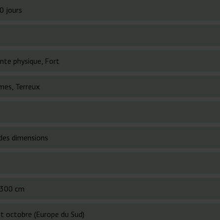
0 jours
nte physique, Fort
mes, Terreux
2
des dimensions
300 cm
t octobre (Europe du Sud)