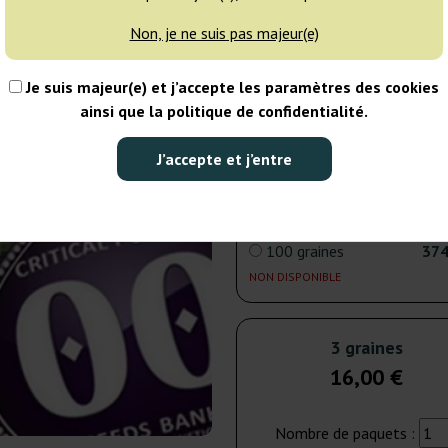
Non, je ne suis pas majeur(e)
5 graines
21
Je suis majeur(e) et j’accepte les paramètres des cookies
EXPÉD. 3-7 JOURS
ainsi que la politique de confidentialité.
25 graines
98
J’accepte et j’entre
NON DISPONIBLE
100 graines
374
NON DISPONIBLE
3 graines
16,00 €
Nombre de paquets :