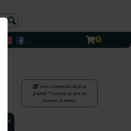
0
Vous connaissez déjà ce
produit ? Laissez un avis et
recevez un bonus.
,00 €