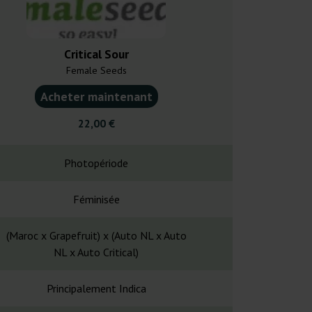
Critical Sour
Green P
Female Seeds
Sweet 
Acheter maintenant
Acheter ma
22,00 €
21,0
Photopériode
Photopé
Féminisée
Fémin
(Maroc x Grapefruit) x (Auto NL x Auto
-
NL x Auto Critical)
Principalement Indica
Principalem