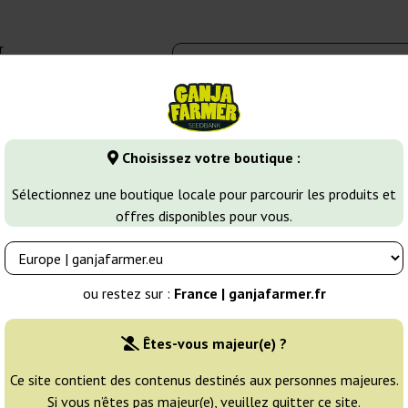
r
0 - 16:00
Banques de graines
Variétés de cannabis
Plus
Choisissez votre boutique :
Critical
Critical Poison
Sélectionnez une boutique locale pour parcourir les produits et
offres disponibles pour vous.
nk
Éleveur:
00 Seeds Bank
ou restez sur :
France | ganjafarmer.fr
Emballage d'origine:
Êtes-vous majeur(e) ?
3 graines
16
Ce site contient des contenus destinés aux personnes majeures.
Si vous n’êtes pas majeur(e), veuillez quitter ce site.
EXPÉD. 3-7 JOURS