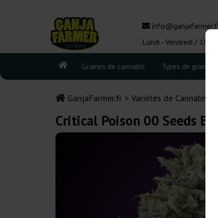
info@ganjafarmer.f
Lundi - Vendredi / 10:0
Graines de cannabis
Types de graines
GanjaFarmer.fr
Variétés de Cannabis
Critical Poison 00 Seeds Ba