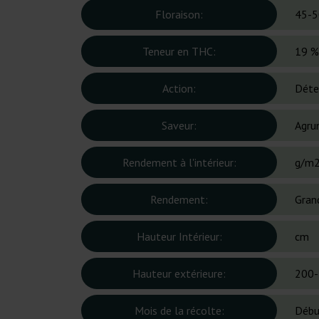
Floraison:
45-5
Teneur en THC:
19 %
Action:
Déte
Saveur:
Agru
Rendement à l'intérieur:
g/m
Rendement:
Gran
Hauteur Intérieur:
cm
Hauteur extérieure:
200-
Mois de la récolte:
Débu