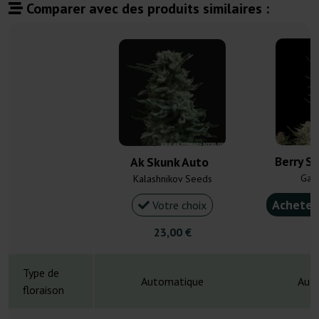
Comparer avec des produits similaires :
Berry S
Ak Skunk Auto
Gan
Kalashnikov Seeds
Acheter
Votre choix
23,00 €
5
Type de
Automatique
Aut
floraison