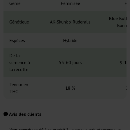
Genre
Féminisée
Fé
Blue Bulle
Génétique
AK-Skunk x Ruderalis
Banner
Espèces
Hybride
H
De la
semence à
55-60 jours
9-10
la récolte
Teneur en
18 %
2
THC
Avis des clients
Vous connaissez déjà ce produit ? Laissez un avis et recevez un