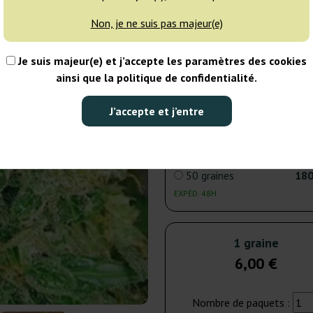
Non, je ne suis pas majeur(e)
3 graines
15
Je suis majeur(e) et j’accepte les paramètres des cookies
EXPÉD. 24H
ainsi que la politique de confidentialité.
5 graines
20
J’accepte et j’entre
EXPÉD. 24H
50 graines
180
EXPÉD. 48H
1 graine
6,00 €
Nombre de paquets :