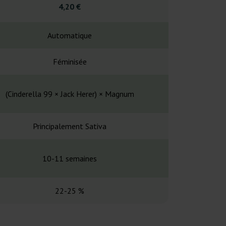
4,20 €
4,90
Automatique
Automa
Féminisée
Fémin
(Cinderella 99 × Jack Herer) × Magnum
Future #1 x
Principalement Sativa
Principalem
10-11 semaines
9-10 se
22-25 %
28-2