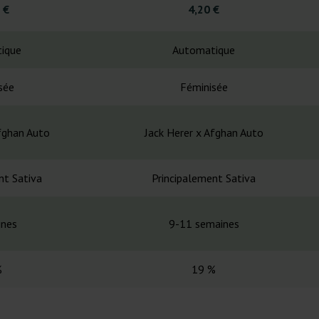
 €
4,20 €
ique
Automatique
sée
Féminisée
fghan Auto
Jack Herer x Afghan Auto
nt Sativa
Principalement Sativa
ines
9-11 semaines
%
19 %