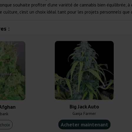
nque souhaite profiter d'une variété de cannabis bien équilibrée, à 
e culture, c'est un choix idéal tant pour les projets personnels qu
es :
Big Jack Auto
 Afghan
Ganja Farmer
bank
Acheter maintenant
choix