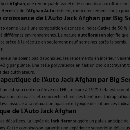
 Jack Afghan
, une remarquable variété de cannabis à autofloraison
k Herer
et de l'
Afghan Auto
résilient, méticuleusement conçu pour
e croissance de l'Auto Jack Afghan par Big 
uto
donne lieu à une composition distincte d'Indica/Sativa de 30 % In
 à différents environnements. La nature
autofloraison
signifie qu
nte prête à la récolte en seulement neuf semaines après le semis.
ur
térieur ne soient pas disponibles, les rendements en intérieur vari
40 g par plante. Une telle polyvalence en fait un choix attrayant t
s des cultivateurs.
érapeutique de l'Auto Jack Afghan par Big S
 Afghan est son contenu élevé en THC, mesuré à 19 %. Cela est com
tilisateurs récréatifs et ceux recherchant des bénéfices thérapeutiqu
iva, associé à la relaxation apaisante typique des influences Indica
ique de l'Auto Jack Afghan
as détaillées, la lignée de
Jack Herer
suggère un palais anticipé de
s. Cette combinaison garantit une expérience sensorielle délicieus