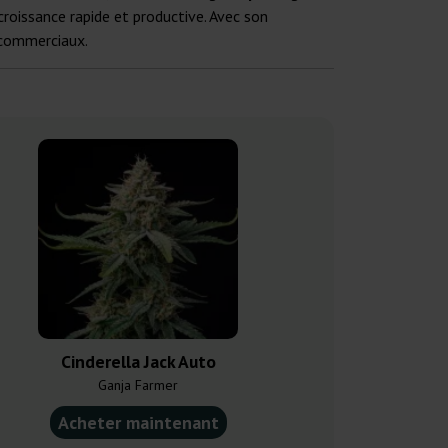
croissance rapide et productive. Avec son
e commerciaux.
Cinderella Jack Auto
Future 
Ganja Farmer
Ganja F
Acheter maintenant
Acheter ma