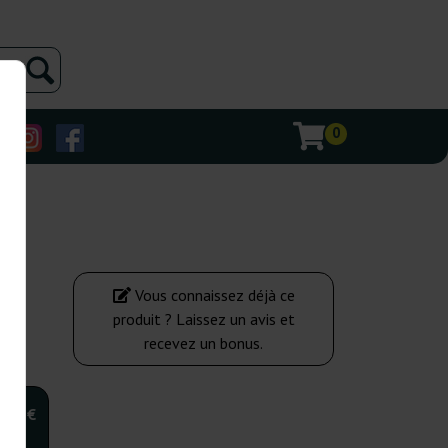
0
Vous connaissez déjà ce
produit ? Laissez un avis et
recevez un bonus.
,00 €