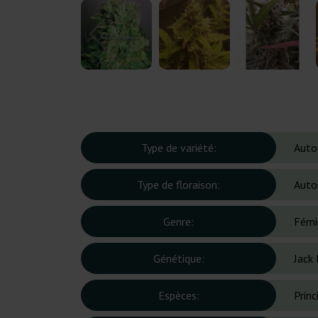
Type de variété:
Auto
Type de floraison:
Auto
Genre:
Fémi
Génétique:
Jack
Espèces:
Prin