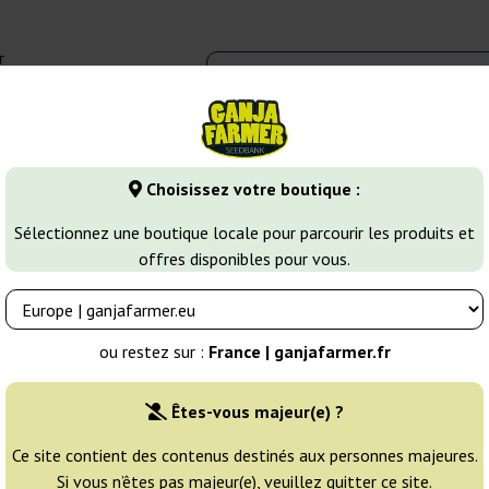
r
0 - 16:00
Banques de graines
Variétés de cannabis
Plus
Choisissez votre boutique :
Jack Herer
Auto Jack Afghan
Sélectionnez une boutique locale pour parcourir les produits et
offres disponibles pour vous.
bank
Éleveur:
Big Seedbank
ou restez sur :
France | ganjafarmer.fr
Emballage d'origine:
Êtes-vous majeur(e) ?
1 graine
6
Ce site contient des contenus destinés aux personnes majeures.
Si vous n’êtes pas majeur(e), veuillez quitter ce site.
EXPÉD. 24H