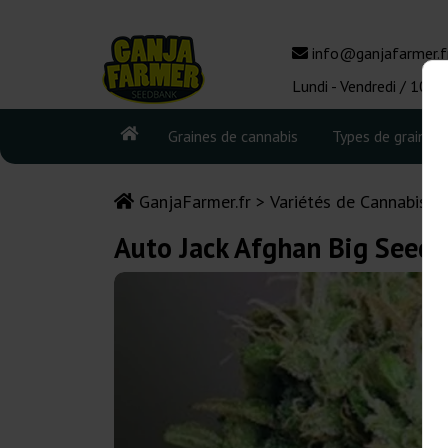
info@ganjafarmer.f
Lundi - Vendredi / 10:0
Graines de cannabis
Types de graines
GanjaFarmer.fr
Variétés de Cannabis
Auto Jack Afghan Big Seed