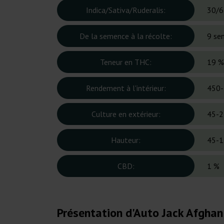
Indica/Sativa/Ruderalis:
30/6
De la semence à la récolte:
9 se
Teneur en THC:
19 %
Rendement à l'intérieur:
450-
Culture en extérieur:
45-2
Hauteur:
45-1
CBD:
1 %
Présentation d'Auto Jack Afghan