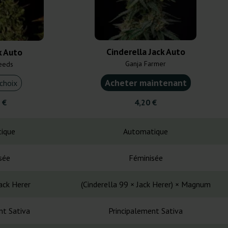
Cinderella Jack Auto
k Auto
Ganja Farmer
eeds
Acheter maintenant
choix
 €
4,20 €
ique
Automatique
sée
Féminisée
ack Herer
(Cinderella 99 × Jack Herer) × Magnum
nt Sativa
Principalement Sativa