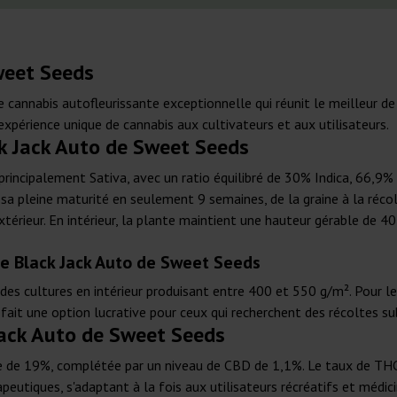
weet Seeds
cannabis autofleurissante exceptionnelle qui réunit le meilleur de 
xpérience unique de cannabis aux cultivateurs et aux utilisateurs.
ck Jack Auto de Sweet Seeds
rincipalement Sativa, avec un ratio équilibré de 30% Indica, 66,9% 
a pleine maturité en seulement 9 semaines, de la graine à la récolt
térieur. En intérieur, la plante maintient une hauteur gérable de 40
de Black Jack Auto de Sweet Seeds
des cultures en intérieur produisant entre 400 et 550 g/m². Pour le
 fait une option lucrative pour ceux qui recherchent des récoltes su
Jack Auto de Sweet Seeds
 de 19%, complétée par un niveau de CBD de 1,1%. Le taux de THC p
peutiques, s'adaptant à la fois aux utilisateurs récréatifs et médic