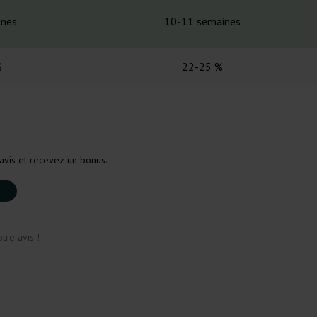
ines
10-11 semaines
%
22-25 %
avis et recevez un bonus.
tre avis !