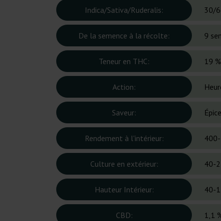
Indica/Sativa/Ruderalis:
30/6
De la semence à la récolte:
9 se
Teneur en THC:
19 %
Action:
Heure
Saveur:
Épice
Rendement à l'intérieur:
400-
Culture en extérieur:
40-2
Hauteur Intérieur:
40-1
CBD:
1,1 