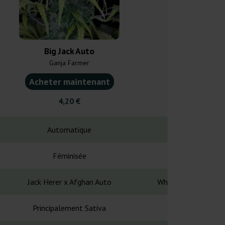
Big Jack Auto
Auto 
Ganja Farmer
Paradise
Acheter maintenant
Acheter ma
4,20 €
18,0
Automatique
Automa
Féminisée
Fémin
Jack Herer x Afghan Auto
White Widow x Jack 
Principalement Sativa
Principalem