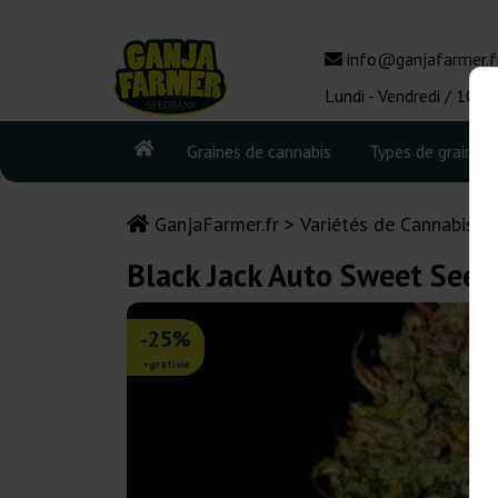
info@ganjafarmer.f
Lundi - Vendredi / 10:0
Graines de cannabis
Types de graines
GanjaFarmer.fr
Variétés de Cannabis
Black Jack Auto Sweet Seed
-25%
+gratisie