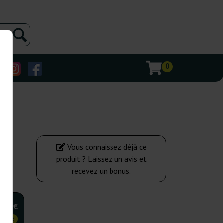
0
Vous connaissez déjà ce
produit ? Laissez un avis et
recevez un bonus.
,00 €
 CHER