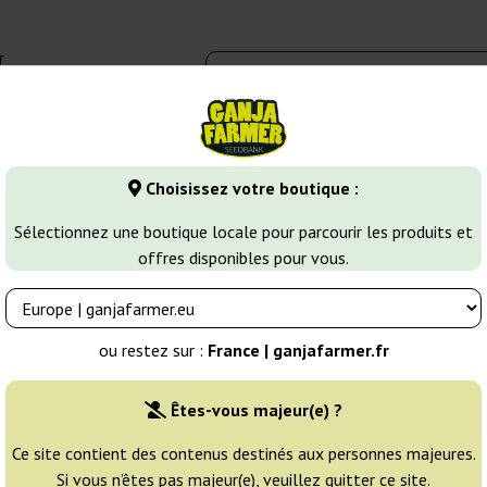
r
0 - 16:00
Banques de graines
Variétés de cannabis
Plus
Choisissez votre boutique :
Jack Herer
Black Jack Auto
Sélectionnez une boutique locale pour parcourir les produits et
offres disponibles pour vous.
s
Éleveur:
Sweet Seeds
ou restez sur :
France | ganjafarmer.fr
Emballage d'origine:
Êtes-vous majeur(e) ?
3 graines
21
Ce site contient des contenus destinés aux personnes majeures.
Si vous n’êtes pas majeur(e), veuillez quitter ce site.
NON DISPONIBLE
25% MOINS