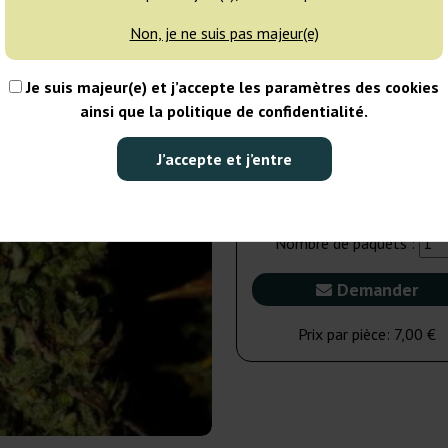
Non, je ne suis pas majeur(e)
5 graines
34
Je suis majeur(e) et j’accepte les paramètres des cookies
NON DISPONIBLE
25% MOINS
ainsi que la politique de confidentialité.
3 graines
J’accepte et j’entre
21,00 €
28,00 €
Nombre de paquets :
Demander
Prix par pièce:
7,00 €