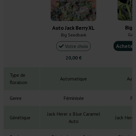
Big 
Auto Jack Berry XL
Gan
Big Seedbank
Acheter
Votre choix
20,00 €
4
Type de
Automatique
Aut
floraison
Genre
Féminisée
Fé
Jack Herer x Blue Caramel
Génétique
Jack Here
Auto