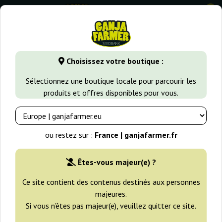
0
GanjaFarmer.fr
Variétés de Cannabis
Jack Herer
Auto Ja
Choisissez votre boutique :
Auto Jack Berry XL Big Seedbank
Sélectionnez une boutique locale pour parcourir les
produits et offres disponibles pour vous.
ou restez sur :
France | ganjafarmer.fr
Êtes-vous majeur(e) ?
Ce site contient des contenus destinés aux personnes
majeures.
Si vous n’êtes pas majeur(e), veuillez quitter ce site.