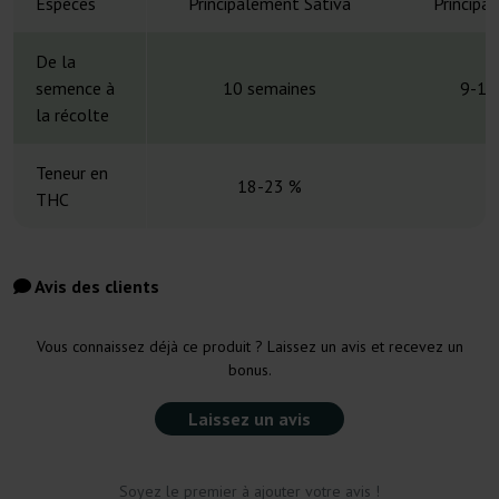
Espèces
Principalement Sativa
Principa
De la
semence à
10 semaines
9-11
la récolte
Teneur en
18-23 %
THC
Avis des clients
Vous connaissez déjà ce produit ? Laissez un avis et recevez un
bonus.
Laissez un avis
Soyez le premier à ajouter votre avis !