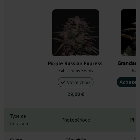
Grandadd
Purple Russian Express
Gan
Kalashnikov Seeds
Acheter
Votre choix
29,00 €
4
Type de
Photopériode
Phot
floraison
Genre
Féminisée
Fé