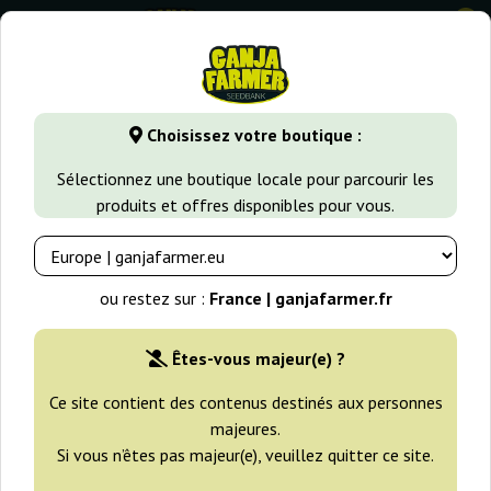
0
GanjaFarmer.fr
Variétés de Cannabis
White Russian
Pur
Choisissez votre boutique :
Purple Russian Express
Sélectionnez une boutique locale pour parcourir les
Kalashnikov Seeds
produits et offres disponibles pour vous.
ou restez sur :
France | ganjafarmer.fr
Êtes-vous majeur(e) ?
Ce site contient des contenus destinés aux personnes
majeures.
Si vous n’êtes pas majeur(e), veuillez quitter ce site.