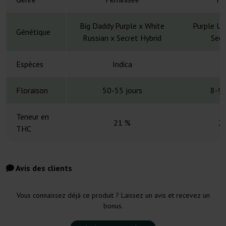
Big Daddy Purple x White
Purple Ur
Génétique
Russian x Secret Hybrid
Secr
Espèces
Indica
Floraison
50-55 jours
8-9 
Teneur en
21 %
2
THC
Avis des clients
Vous connaissez déjà ce produit ? Laissez un avis et recevez un
bonus.