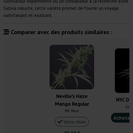
cultivateur expérimenté ou un connaisseur à la recherche d'une
Sativa robuste, cette variété promet de fournir un voyage
satisfaisant et exaltant.
Comparer avec des produits similaires :
Neville's Haze
NYC Die
Mango Regular
Gan
Mr. Nice
Acheter
Votre choix
4
90,00 €