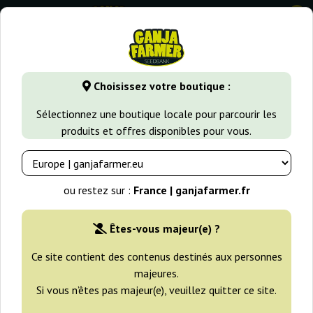
0
GanjaFarmer.fr
Variétés de Cannabis
Haze
Neville's H
Choisissez votre boutique :
Neville's Haze Mango Regular Mr.
Sélectionnez une boutique locale pour parcourir les
Nice
produits et offres disponibles pour vous.
ou restez sur :
France | ganjafarmer.fr
Êtes-vous majeur(e) ?
Ce site contient des contenus destinés aux personnes
majeures.
Si vous n’êtes pas majeur(e), veuillez quitter ce site.