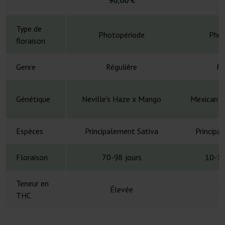
Type de
Photopériode
Phot
floraison
Genre
Régulière
Ré
Génétique
Neville's Haze x Mango
Mexican S
Espèces
Principalement Sativa
Principa
Floraison
70-98 jours
10-12
Teneur en
Élevée
1
THC