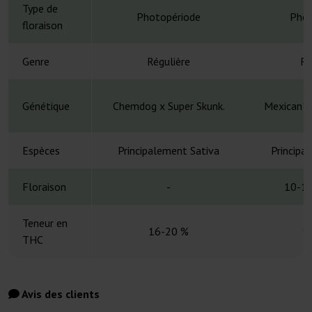
Type de
Photopériode
Phot
floraison
Genre
Régulière
Ré
Génétique
Chemdog x Super Skunk.
Mexican S
Espèces
Principalement Sativa
Principa
Floraison
-
10-12
Teneur en
16-20 %
1
THC
Avis des clients