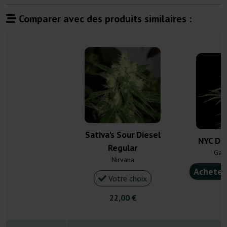
Comparer avec des produits similaires :
Sativa's Sour Diesel
NYC Die
Regular
Gan
Nirvana
Acheter
Votre choix
4
22,00 €