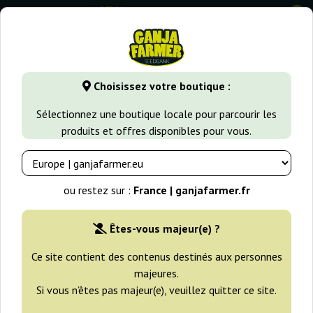
0
GanjaFarmer.fr
Variétés de Cannabis
Sour Diesel
Sativa
Choisissez votre boutique :
Sativa's Sour Diesel Regular
Sélectionnez une boutique locale pour parcourir les
Nirvana
produits et offres disponibles pour vous.
ou restez sur :
France | ganjafarmer.fr
Êtes-vous majeur(e) ?
Ce site contient des contenus destinés aux personnes
majeures.
Si vous n’êtes pas majeur(e), veuillez quitter ce site.