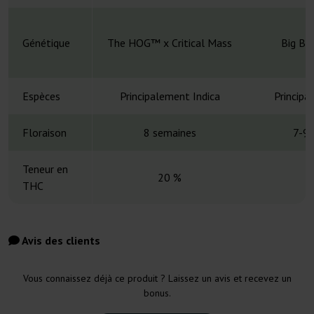
Génétique
The HOG™ x Critical Mass
Big Bu
Espèces
Principalement Indica
Principa
Floraison
8 semaines
7-9 
Teneur en
20 %
THC
Avis des clients
Vous connaissez déjà ce produit ? Laissez un avis et recevez un
bonus.