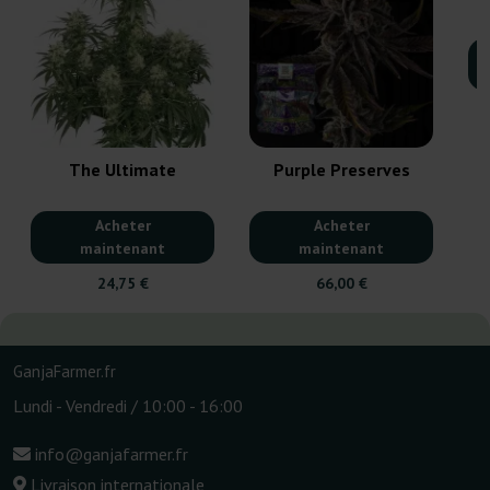
The Ultimate
Purple Preserves
Acheter
Acheter
maintenant
maintenant
24,75 €
66,00 €
GanjaFarmer.fr
Lundi - Vendredi / 10:00 - 16:00
info@ganjafarmer.fr
Livraison internationale