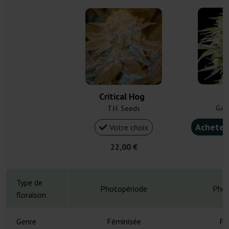
C
Critical Hog
Gan
T.H. Seeds
Acheter
Votre choix
22,00 €
4
Type de
Photopériode
Phot
floraison
Genre
Féminisée
Fé