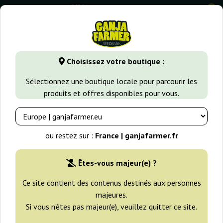
0
GanjaFarmer.fr
Variétés de Cannabis
Haze
Arjan's Ultr
Choisissez votre boutique :
Arjan's Ultra Haze 1 Green House
Sélectionnez une boutique locale pour parcourir les
Seeds
produits et offres disponibles pour vous.
-25%
+gratisie
ou restez sur :
France | ganjafarmer.fr
Êtes-vous majeur(e) ?
Ce site contient des contenus destinés aux personnes
majeures.
Si vous n’êtes pas majeur(e), veuillez quitter ce site.