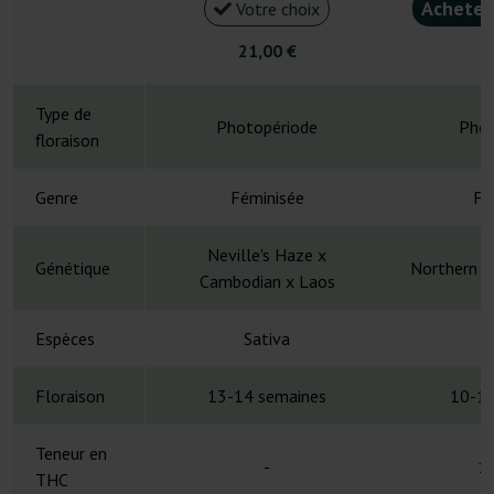
Acheter
Votre choix
21,00 €
4
Type de
Photopériode
Phot
floraison
Genre
Féminisée
Fé
Neville's Haze x
Génétique
Northern L
Cambodian x Laos
Espèces
Sativa
S
Floraison
13-14 semaines
10-14
Teneur en
-
1
THC