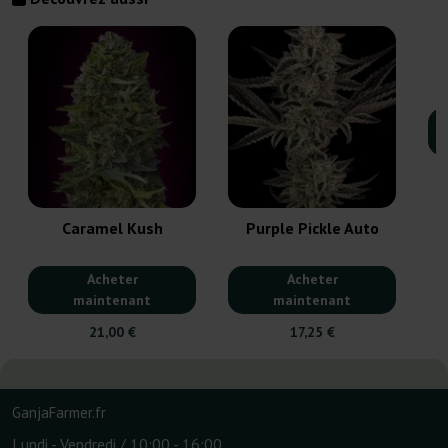
Caramel Kush
Purple Pickle Auto
Acheter
Acheter
maintenant
maintenant
21,00 €
17,25 €
GanjaFarmer.fr
Lundi - Vendredi / 10:00 - 16:00