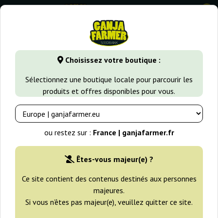
0
GanjaFarmer.fr
Variétés de Cannabis
Critical
Super Criti
Choisissez votre boutique :
Super Critical Green House Seeds
Sélectionnez une boutique locale pour parcourir les
produits et offres disponibles pour vous.
-25%
+gratisie
ou restez sur :
France | ganjafarmer.fr
Êtes-vous majeur(e) ?
Ce site contient des contenus destinés aux personnes
majeures.
Si vous n’êtes pas majeur(e), veuillez quitter ce site.