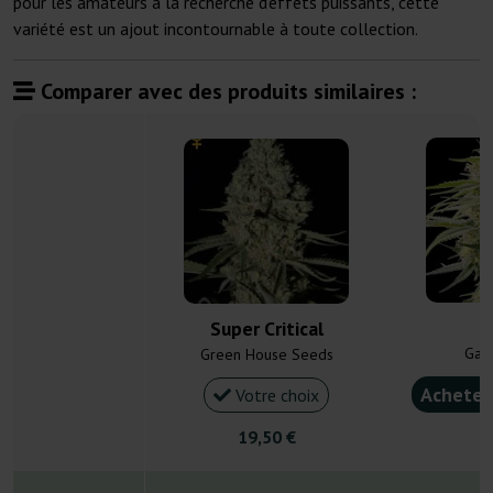
pour les amateurs à la recherche d'effets puissants, cette
variété est un ajout incontournable à toute collection.
Comparer avec des produits similaires :
C
Super Critical
Gan
Green House Seeds
Acheter
Votre choix
19,50 €
4