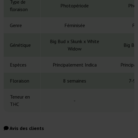
Type de
Photopériode
Phot
floraison
Genre
Féminisée
Fé
Big Bud x Skunk x White
Génétique
Big Bu
Widow
Espèces
Principalement Indica
Principa
Floraison
8 semaines
7-9 
Teneur en
-
THC
Avis des clients