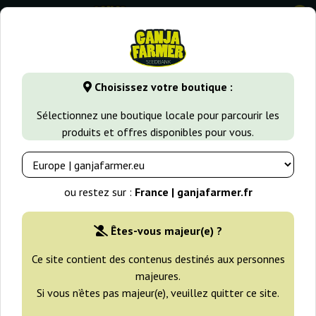
0
⭐ -40% Variétés à croissance rapide ⭐
⏰ 2 Jours 07:24:51
Choisissez votre boutique :
GanjaFarmer.fr
Types de Graines
Graines de Cannabis Indi
Sélectionnez une boutique locale pour parcourir les
produits et offres disponibles pour vous.
Caramel Ice Positronics
ou restez sur :
France | ganjafarmer.fr
Êtes-vous majeur(e) ?
Ce site contient des contenus destinés aux personnes
majeures.
Si vous n’êtes pas majeur(e), veuillez quitter ce site.