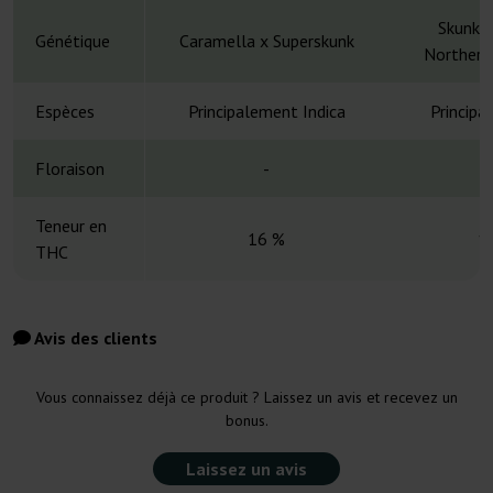
Skunk 1
Génétique
Caramella x Superskunk
Northern 
Espèces
Principalement Indica
Principa
Floraison
-
Teneur en
16 %
1
THC
Avis des clients
Vous connaissez déjà ce produit ? Laissez un avis et recevez un
bonus.
Laissez un avis