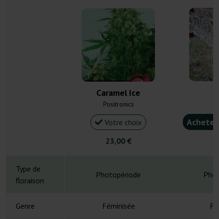
Caramel Ice
N
Positronics
Acheter
Votre choix
23,00 €
2
Type de
Photopériode
Phot
floraison
Genre
Féminisée
Fé