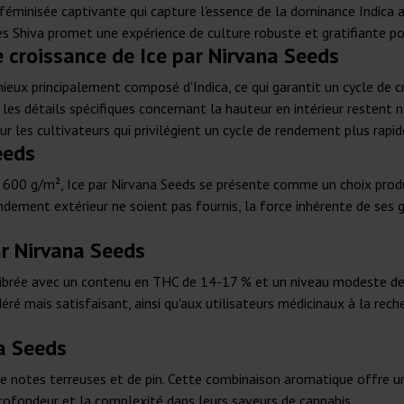
 féminisée captivante qui capture l'essence de la dominance Indica
es Shiva promet une expérience de culture robuste et gratifiante pou
e croissance de Ice par Nirvana Seeds
ux principalement composé d'Indica, ce qui garantit un cycle de cro
e les détails spécifiques concernant la hauteur en intérieur restent 
pour les cultivateurs qui privilégient un cycle de rendement plus rap
eeds
- 600 g/m², Ice par Nirvana Seeds se présente comme un choix produ
 rendement extérieur ne soient pas fournis, la force inhérente de s
r Nirvana Seeds
ilibrée avec un contenu en THC de 14-17 % et un niveau modeste de 
déré mais satisfaisant, ainsi qu'aux utilisateurs médicinaux à la rec
a Seeds
de notes terreuses et de pin. Cette combinaison aromatique offre un
profondeur et la complexité dans leurs saveurs de cannabis.