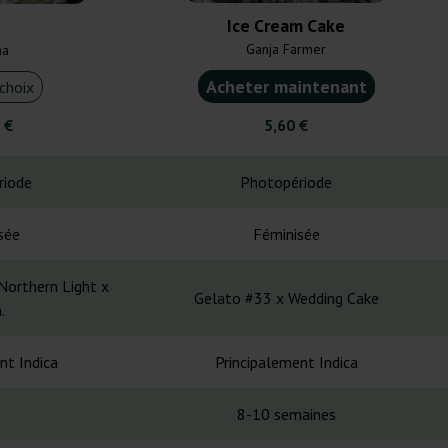
Ice Cream Cake
Ganja Farmer
na
Acheter maintenant
choix
 €
5,60 €
riode
Photopériode
sée
Féminisée
Northern Light x
Gelato #33 x Wedding Cake
.
nt Indica
Principalement Indica
8-10 semaines