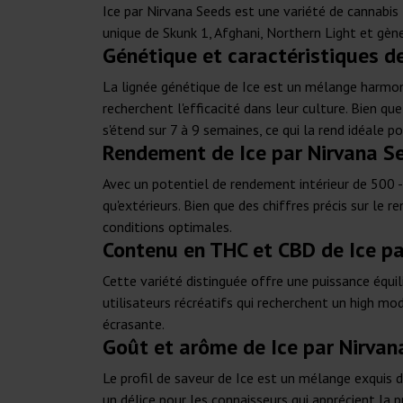
Ice par Nirvana Seeds est une variété de cannabis
unique de Skunk 1, Afghani, Northern Light et gèn
Génétique et caractéristiques d
La lignée génétique de Ice est un mélange harmonie
recherchent l'efficacité dans leur culture. Bien qu
s'étend sur 7 à 9 semaines, ce qui la rend idéale 
Rendement de Ice par Nirvana S
Avec un potentiel de rendement intérieur de 500 
qu'extérieurs. Bien que des chiffres précis sur le
conditions optimales.
Contenu en THC et CBD de Ice pa
Cette variété distinguée offre une puissance équ
utilisateurs récréatifs qui recherchent un high mo
écrasante.
Goût et arôme de Ice par Nirvan
Le profil de saveur de Ice est un mélange exquis 
un délice pour les connaisseurs qui apprécient la 