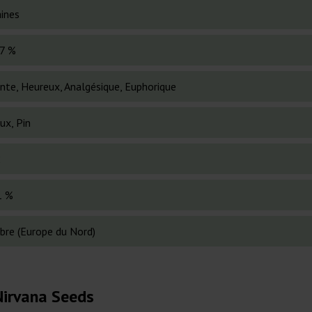
ines
7 %
nte, Heureux, Analgésique, Euphorique
ux, Pin
2
1 %
bre (Europe du Nord)
Nirvana Seeds