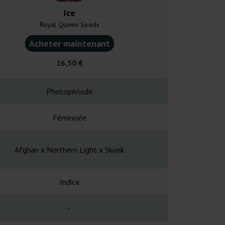
Ice
Carame
Royal Queen Seeds
Positro
Acheter maintenant
Acheter ma
16,50 €
23,0
Photopériode
Photopé
Féminisée
Fémin
Afghan x Northern Light x Skunk
Caramella x 
Indica
Principalem
-
-