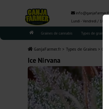
info@ganjafarmer.f
Lundi - Vendredi / 10:0
Graines de cannabis
Types de graines
GanjaFarmer.fr
Types de Graines
Gra
Ice Nirvana