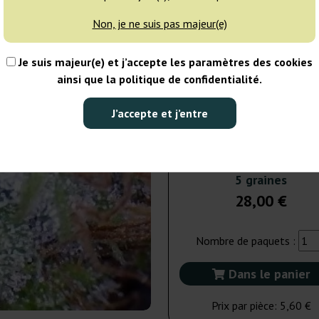
Non, je ne suis pas majeur(e)
5 graines
28
Je suis majeur(e) et j’accepte les paramètres des cookies
EXPÉD. 24H
ainsi que la politique de confidentialité.
10 graines
50
J’accepte et j’entre
NON DISPONIBLE
5 graines
28,00 €
Nombre de paquets :
Dans le panier
Prix par pièce:
5,60 €