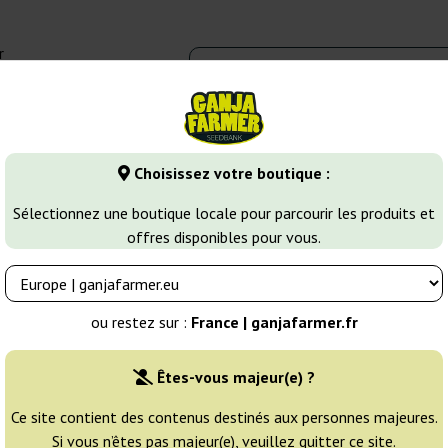
r
0 - 16:00
Banques de graines
Variétés de cannabis
Plus
Choisissez votre boutique :
ines de Cannabis Indica
Ice
Sélectionnez une boutique locale pour parcourir les produits et
offres disponibles pour vous.
Éleveur:
Nirvana
ou restez sur :
France | ganjafarmer.fr
Emballage d'origine:
Êtes-vous majeur(e) ?
3 graines
18
Ce site contient des contenus destinés aux personnes majeures.
Si vous n’êtes pas majeur(e), veuillez quitter ce site.
EXPÉD. 3-7 JOURS