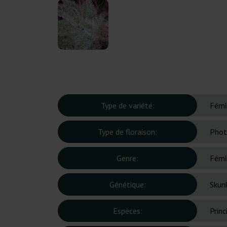
Type de variété:
Fémi
Type de floraison:
Phot
Genre:
Fémi
Génétique:
Skunk
Espèces:
Prin