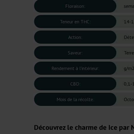
Floraison:
sema
Teneur en THC:
14-1
Action:
Déte
Saveur:
Terre
Rendement à l'intérieur:
g/m
CBD:
0,1-
Mois de la récolte:
Octo
Découvrez le charme de Ice par 