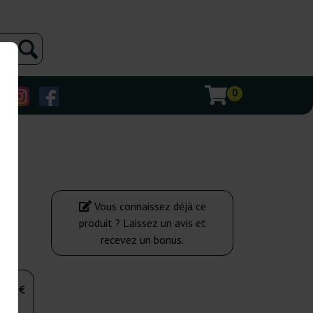
0
Vous connaissez déjà ce
produit ? Laissez un avis et
recevez un bonus.
,00 €