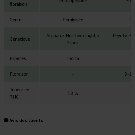
Photopériode
Phot
floraison
Genre
Féminisée
Fé
Afghan x Northern Light x
Peyote Pur
Génétique
Skunk
C
Espèces
Indica
Floraison
-
8-10
Teneur en
18 %
1
THC
Avis des clients