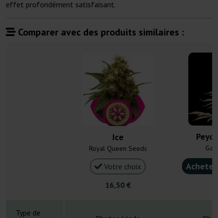
effet profondément satisfaisant.
Comparer avec des produits similaires :
Peyot
Ice
Gan
Royal Queen Seeds
Acheter
Votre choix
16,50 €
4
Type de