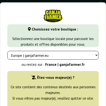
0
GanjaFarmer.fr
Types de Graines
Graines de Cannabis Indi
Choisissez votre boutique :
Ice Royal Queen Seeds
Sélectionnez une boutique locale pour parcourir les
produits et offres disponibles pour vous.
-25%
+gratisie
ou restez sur :
France | ganjafarmer.fr
Êtes-vous majeur(e) ?
Ce site contient des contenus destinés aux personnes
majeures.
Si vous n’êtes pas majeur(e), veuillez quitter ce site.