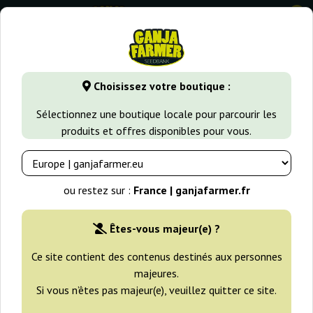
0
GanjaFarmer.fr
Variétés de Cannabis
Jack Herer
Jack 47
Choisissez votre boutique :
Jack 47 Sweet Seeds
Sélectionnez une boutique locale pour parcourir les
produits et offres disponibles pour vous.
-25%
+gratisie
ou restez sur :
France | ganjafarmer.fr
Êtes-vous majeur(e) ?
Ce site contient des contenus destinés aux personnes
majeures.
Si vous n’êtes pas majeur(e), veuillez quitter ce site.