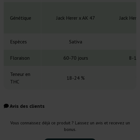
Génétique
Jack Herer x AK 47
Jack Here
Espèces
Sativa
S
Floraison
60-70 jours
8-10
Teneur en
18-24 %
1
THC
Avis des clients
Vous connaissez déjà ce produit ? Laissez un avis et recevez un
bonus.