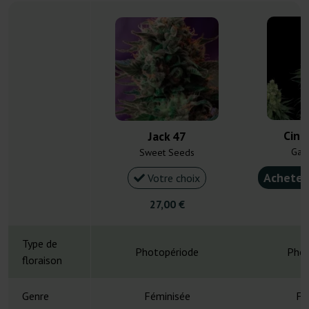
Cind
Jack 47
Gan
Sweet Seeds
Acheter
Votre choix
27,00 €
4
Type de
Photopériode
Phot
floraison
Genre
Féminisée
Fé