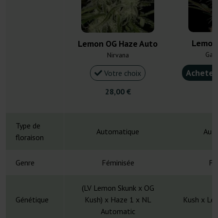
Lemon
Lemon OG Haze Auto
Gan
Nirvana
Acheter
Votre choix
28,00 €
4
Type de
Automatique
Aut
floraison
Genre
Féminisée
Fé
(LV Lemon Skunk x OG
Génétique
Kush) x Haze 1 x NL
Kush x Lem
Automatic