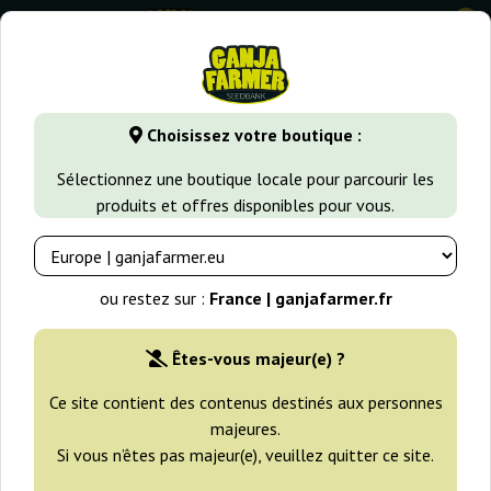
0
⭐ -40% Variétés à croissance rapide ⭐
⏰ 2 Jours 04:49:33
Choisissez votre boutique :
GanjaFarmer.fr
Variétés de Cannabis
Lemon Haze
Lemo
Sélectionnez une boutique locale pour parcourir les
produits et offres disponibles pour vous.
Lemon OG Haze Auto Nirvana
ou restez sur :
France | ganjafarmer.fr
Êtes-vous majeur(e) ?
Ce site contient des contenus destinés aux personnes
majeures.
Si vous n’êtes pas majeur(e), veuillez quitter ce site.