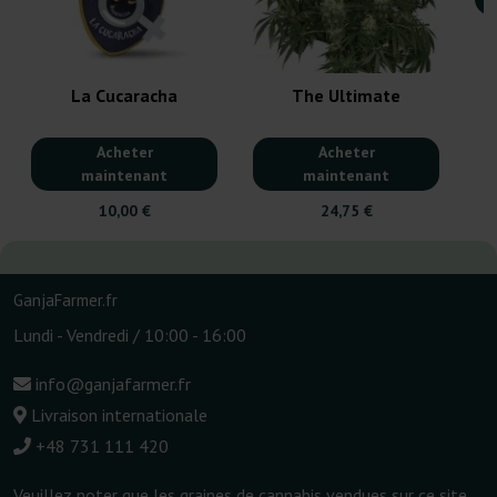
La Cucaracha
The Ultimate
Acheter
Acheter
maintenant
maintenant
10,00 €
24,75 €
GanjaFarmer.fr
Lundi - Vendredi / 10:00 - 16:00
info@ganjafarmer.fr
Livraison internationale
+48 731 111 420
Veuillez noter que les graines de cannabis vendues sur ce site